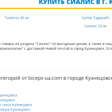
КУПИТЬ СИАЛИС В Г.
Tadarise 40 мг
Супер Тадарайз
Сиалис 20 мг
товары из раздела "Сиалис" по выгодным ценам, а также в на
рмокологии" с доставкой Новой почтой в город Кузнецовск. Ес
тегорий от biceps-ua.com в городе Кузнецовс
узнецовск
знецовск
 секса Кузнецовск
иагра Кузнецовск