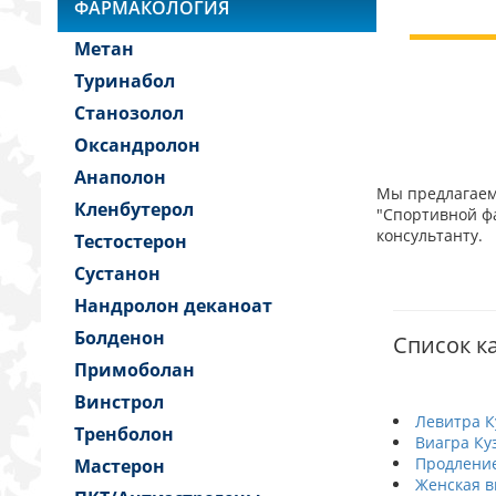
ФАРМАКОЛОГИЯ
Метан
Туринабол
Станозолол
Оксандролон
Анаполон
Мы предлагаем 
Кленбутерол
"Спортивной фа
консультанту.
Тестостерон
Сустанон
Нандролон деканоат
Болденон
Список ка
Примоболан
Винстрол
Левитра К
Тренболон
Виагра Ку
Продление
Мастерон
Женская в