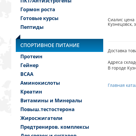
ПКТ/Антиэстрогены
Гормон роста
Готовые курсы
Сиалис цена 
Кузнецовск, 
Пептиды
СПОРТИВНОЕ ПИТАНИЕ
Доставка тов
Протеин
Адреса склад
Гейнер
В городе Куз
BCAA
Аминокислоты
Главная ката
Креатин
Витамины и Минералы
Повыш.тестостерона
Жиросжигатели
Предтрениров. комплексы
Для связок и суставов