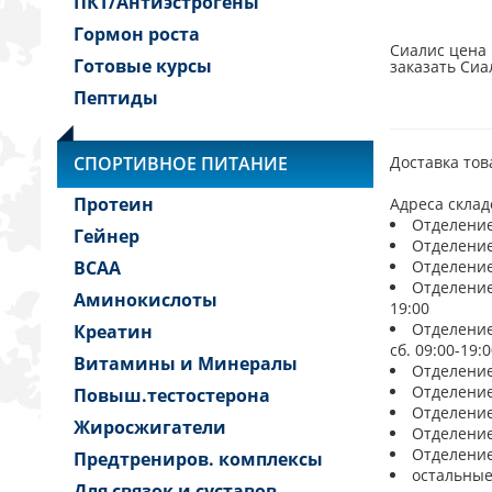
ПКТ/Антиэстрогены
Гормон роста
Сиалис цена 
Готовые курсы
заказать Сиа
Пептиды
СПОРТИВНОЕ ПИТАНИЕ
Доставка тов
Протеин
Адреса склад
Отделение 
Гейнер
Отделение 
BCAA
Отделение 
Отделение 
Аминокислоты
19:00
Отделение 
Креатин
сб. 09:00-19:0
Витамины и Минералы
Отделение 
Отделение 
Повыш.тестостерона
Отделение 
Жиросжигатели
Отделение 
Отделение 
Предтрениров. комплексы
остальные
Для связок и суставов