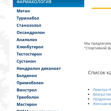
ФАРМАКОЛОГИЯ
Метан
Туринабол
Станозолол
Оксандролон
Анаполон
Мы предлагаем 
Кленбутерол
"Спортивной фа
Тестостерон
Сустанон
Нандролон деканоат
Список ка
Болденон
Примоболан
Винстрол
Левитра Н
Виагра Ни
Тренболон
Продление
Женская в
Мастерон