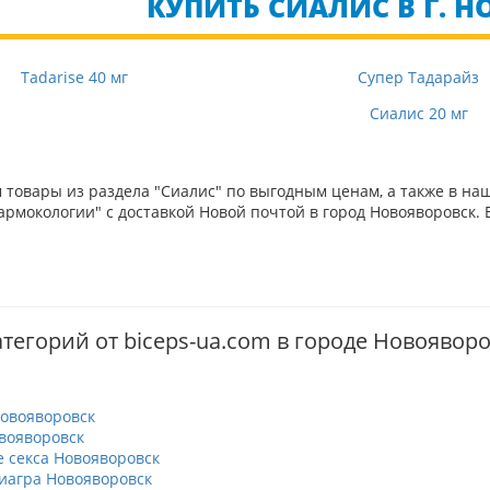
КУПИТЬ СИАЛИС В Г. 
Tadarise 40 мг
Супер Тадарайз
Сиалис 20 мг
товары из раздела "Сиалис" по выгодным ценам, а также в на
рмокологии" с доставкой Новой почтой в город Новояворовск. 
атегорий от biceps-ua.com в городе Новоявор
овояворовск
вояворовск
 секса Новояворовск
иагра Новояворовск