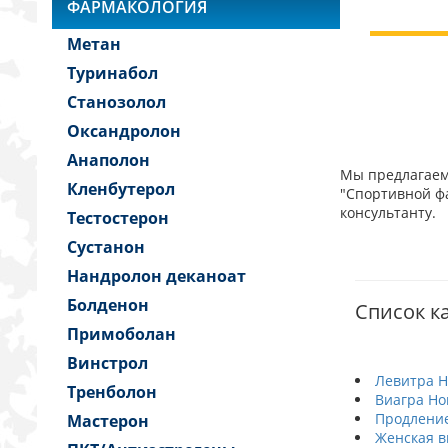
ФАРМАКОЛОГИЯ
Метан
Туринабол
Станозолол
Оксандролон
Анаполон
Мы предлагаем 
Кленбутерол
"Спортивной фа
консультанту.
Тестостерон
Сустанон
Нандролон деканоат
Болденон
Список к
Примоболан
Винстрол
Левитра Н
Тренболон
Виагра Но
Продление
Мастерон
Женская в