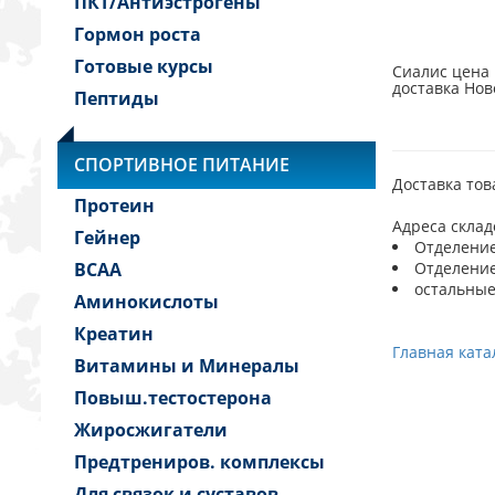
ПКТ/Антиэстрогены
Гормон роста
Готовые курсы
Сиалис цена 
доставка Нов
Пептиды
СПОРТИВНОЕ ПИТАНИЕ
Доставка тов
Протеин
Адреса склад
Гейнер
Отделение:
BCAA
Отделение 
остальные
Аминокислоты
Креатин
Главная ката
Витамины и Минералы
Повыш.тестостерона
Жиросжигатели
Предтрениров. комплексы
Для связок и суставов