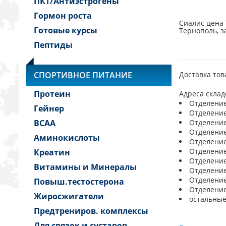
ПКТ/Антиэстрогены
Гормон роста
Сиалис цена 
Готовые курсы
Тернополь, з
Пептиды
СПОРТИВНОЕ ПИТАНИЕ
Доставка тов
Протеин
Адреса склад
Отделение 
Гейнер
Отделение 
BCAA
Отделение 
Отделение 
Аминокислоты
Отделение 
Отделение 
Креатин
Отделение 
Витамины и Минералы
Отделение 
Отделение 
Повыш.тестостерона
Отделение 
Жиросжигатели
остальные
Предтрениров. комплексы
Для связок и суставов