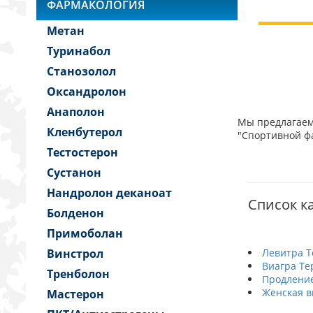
ФАРМАКОЛОГИЯ
Метан
Туринабол
Станозолол
Оксандролон
Анаполон
Мы предлагаем 
Кленбутерол
"Спортивной фа
Тестостерон
Сустанон
Нандролон деканоат
Список ка
Болденон
Примоболан
Винстрол
Левитра Т
Виагра Те
Тренболон
Продление
Женская в
Мастерон