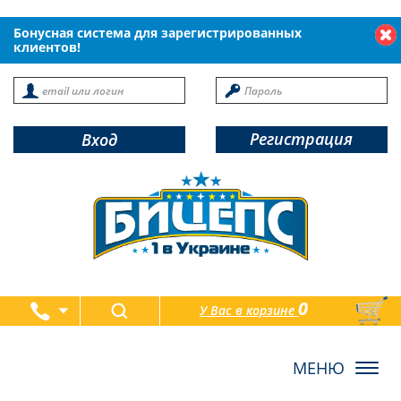
Бонусная система для зарегистрированных
клиентов!
Регистрация
Вход
0
У Вас в корзине
товаров
Toggl
navig