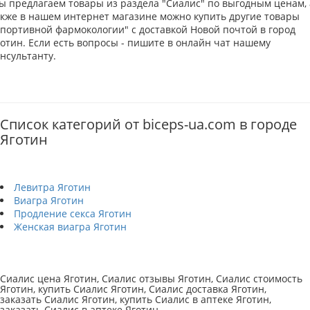
ы предлагаем товары из раздела "Сиалис" по выгодным ценам, 
акже в нашем интернет магазине можно купить другие товары
Спортивной фармокологии" с доставкой Новой почтой в город
готин. Если есть вопросы - пишите в онлайн чат нашему
нсультанту.
Список категорий от biceps-ua.com в городе
Яготин
Левитра Яготин
Виагра Яготин
Продление секса Яготин
Женская виагра Яготин
Сиалис цена Яготин, Сиалис отзывы Яготин, Сиалис стоимость
Яготин, купить Сиалис Яготин, Сиалис доставка Яготин,
заказать Сиалис Яготин, купить Сиалис в аптеке Яготин,
заказать Сиалис в аптеке Яготин