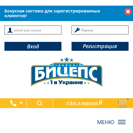
Бонусная система для зарегистрированных
клиентов!
Регистрация
Вход
0
У Вас в корзине
товаров
Toggl
navig