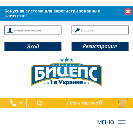
Бонусная система для зарегистрированных
клиентов!
Регистрация
Вход
0
У Вас в корзине
товаров
Toggl
navig