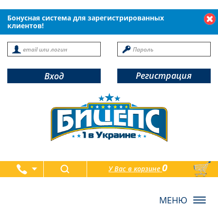
Бонусная система для зарегистрированных
клиентов!
Регистрация
Вход
0
У Вас в корзине
товаров
Toggl
navig