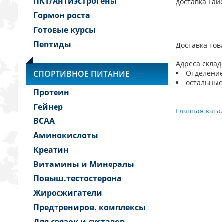
ПКТ/Антиэстрогены
доставка Гайс
Гормон роста
Готовые курсы
Пептиды
Доставка тов
Адреса склад
СПОРТИВНОЕ ПИТАНИЕ
Отделение 
остальные
Протеин
Гейнер
Главная ката
BCAA
Аминокислоты
Креатин
Витамины и Минералы
Повыш.тестостерона
Жиросжигатели
Предтрениров. комплексы
Для связок и суставов