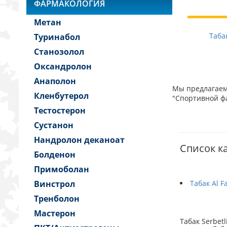
ФАРМАКОЛОГИЯ
Метан
Таба
Туринабол
Станозолол
Оксандролон
Анаполон
Мы предлагаем 
Кленбутерол
"Спортивной фа
Тестостерон
Сустанон
Нандролон деканоат
Список ка
Болденон
Примоболан
Винстрол
Табак Al F
Тренболон
Мастерон
Табак Serbetl