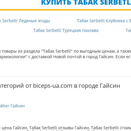
КУПИТЬ ТАБАК SERBETL
к Serbetli Ледяные ягоды
Табак Serbetli Клубника с
Табак Serbetli Турецкая пахлава
Та
товары из раздела "Табак Serbetli" по выгодным ценам, а так
рмокологии" с доставкой Новой почтой в город Гайсин. Если ес
тегорий от biceps-ua.com в городе Гайсин
akher Гайсин
i цена Гайсин, Табак Serbetli отзывы Гайсин, Табак Serbetli стоим