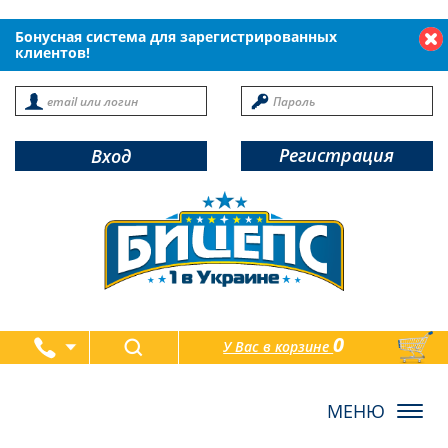
Бонусная система для зарегистрированных
клиентов!
Регистрация
Вход
0
У Вас в корзине
товаров
Toggl
navig