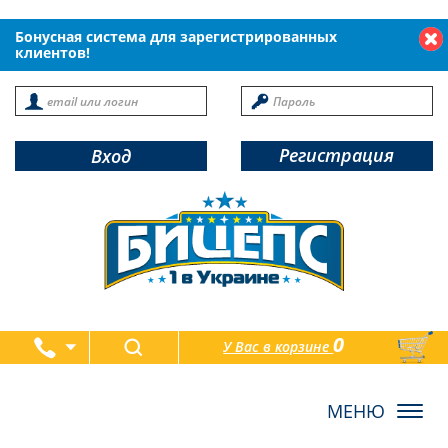
Бонусная система для зарегистрированных
клиентов!
Регистрация
Вход
0
У Вас в корзине
товаров
Toggl
navig