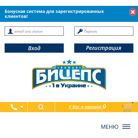
Бонусная система для зарегистрированных
клиентов!
Регистрация
Вход
0
У Вас в корзине
товаров
Toggl
navig