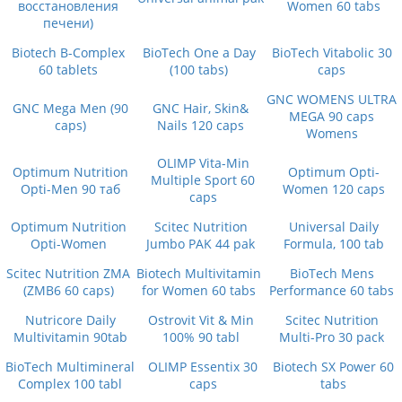
восстановления
Women 60 tabs
печени)
Biotech B-Complex
BioTech One a Day
BioTech Vitabolic 30
60 tablets
(100 tabs)
caps
GNC WOMENS ULTRA
GNC Mega Men (90
GNC Hair, Skin&
MEGA 90 caps
caps)
Nails 120 caps
Womens
OLIMP Vita-Min
Optimum Nutrition
Optimum Opti-
Multiple Sport 60
Opti-Men 90 таб
Women 120 caps
caps
Optimum Nutrition
Scitec Nutrition
Universal Daily
Opti-Women
Jumbo PAK 44 pak
Formula, 100 tab
Scitec Nutrition ZMA
Biotech Multivitamin
BioTech Mens
(ZMB6 60 caps)
for Women 60 tabs
Performance 60 tabs
Nutricore Daily
Ostrovit Vit & Min
Scitec Nutrition
Multivitamin 90tab
100% 90 tabl
Multi-Pro 30 pack
BioTech Multimineral
OLIMP Essentix 30
Biotech SX Power 60
Complex 100 tabl
caps
tabs