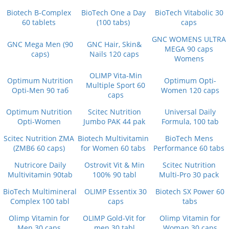
Biotech B-Complex
BioTech One a Day
BioTech Vitabolic 30
60 tablets
(100 tabs)
caps
GNC WOMENS ULTRA
GNC Mega Men (90
GNC Hair, Skin&
MEGA 90 caps
caps)
Nails 120 caps
Womens
OLIMP Vita-Min
Optimum Nutrition
Optimum Opti-
Multiple Sport 60
Opti-Men 90 таб
Women 120 caps
caps
Optimum Nutrition
Scitec Nutrition
Universal Daily
Opti-Women
Jumbo PAK 44 pak
Formula, 100 tab
Scitec Nutrition ZMA
Biotech Multivitamin
BioTech Mens
(ZMB6 60 caps)
for Women 60 tabs
Performance 60 tabs
Nutricore Daily
Ostrovit Vit & Min
Scitec Nutrition
Multivitamin 90tab
100% 90 tabl
Multi-Pro 30 pack
BioTech Multimineral
OLIMP Essentix 30
Biotech SX Power 60
Complex 100 tabl
caps
tabs
Olimp Vitamin for
OLIMP Gold-Vit for
Olimp Vitamin for
Men 30 caps
men 30 tabl
Woman 30 caps