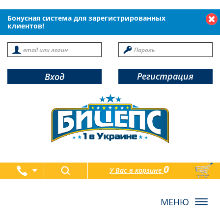
Бонусная система для зарегистрированных
клиентов!
Регистрация
Вход
0
У Вас в корзине
товаров
Toggl
navig