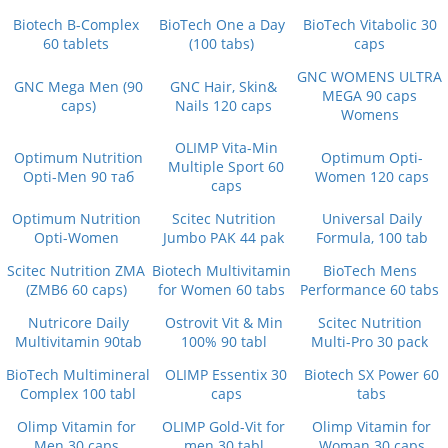
Biotech B-Complex
BioTech One a Day
BioTech Vitabolic 30
60 tablets
(100 tabs)
caps
GNC WOMENS ULTRA
GNC Mega Men (90
GNC Hair, Skin&
MEGA 90 caps
caps)
Nails 120 caps
Womens
OLIMP Vita-Min
Optimum Nutrition
Optimum Opti-
Multiple Sport 60
Opti-Men 90 таб
Women 120 caps
caps
Optimum Nutrition
Scitec Nutrition
Universal Daily
Opti-Women
Jumbo PAK 44 pak
Formula, 100 tab
Scitec Nutrition ZMA
Biotech Multivitamin
BioTech Mens
(ZMB6 60 caps)
for Women 60 tabs
Performance 60 tabs
Nutricore Daily
Ostrovit Vit & Min
Scitec Nutrition
Multivitamin 90tab
100% 90 tabl
Multi-Pro 30 pack
BioTech Multimineral
OLIMP Essentix 30
Biotech SX Power 60
Complex 100 tabl
caps
tabs
Olimp Vitamin for
OLIMP Gold-Vit for
Olimp Vitamin for
Men 30 caps
men 30 tabl
Woman 30 caps