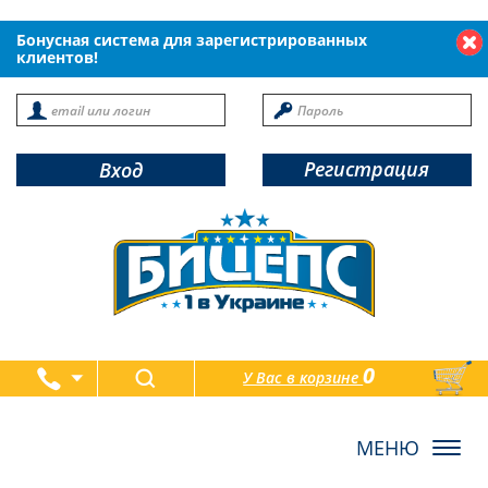
Бонусная система для зарегистрированных
клиентов!
Регистрация
Вход
0
У Вас в корзине
товаров
Toggl
navig