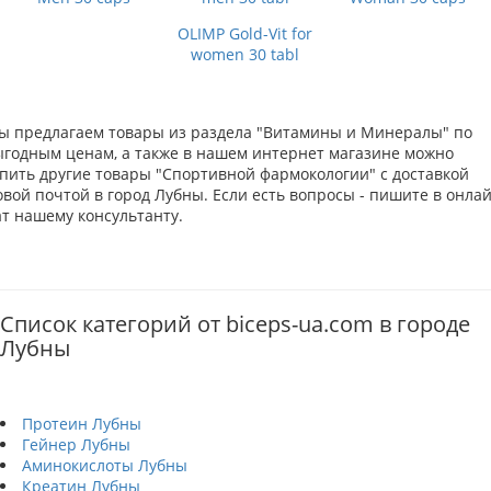
OLIMP Gold-Vit for
women 30 tabl
ы предлагаем товары из раздела "Витамины и Минералы" по
ыгодным ценам, а также в нашем интернет магазине можно
упить другие товары "Спортивной фармокологии" с доставкой
овой почтой в город Лубны. Если есть вопросы - пишите в онла
ат нашему консультанту.
Список категорий от biceps-ua.com в городе
Лубны
Протеин Лубны
Гейнер Лубны
Аминокислоты Лубны
Креатин Лубны