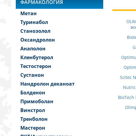
ФАРМАКОЛОГИЯ
Метан
OLIM
Туринабол
во
Станозолол
Biot
Оксандролон
G
Анаполон
Кленбутерол
Optimu
Тестостерон
Optim
Сустанон
Scitec 
Нандролон деканоат
Nutric
Болденон
BioTech 
Примоболан
Olim
Винстрол
Тренболон
Мастерон