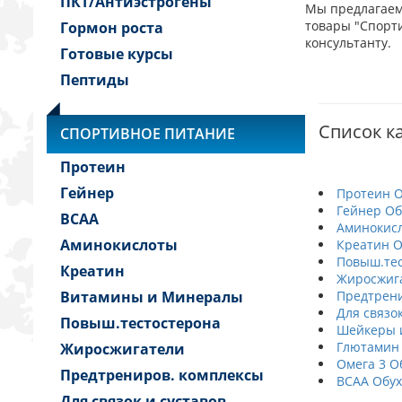
ПКТ/Антиэстрогены
Мы предлагаем
товары "Спорти
Гормон роста
консультанту.
Готовые курсы
Пептиды
Список ка
СПОРТИВНОЕ ПИТАНИЕ
Протеин
Гейнер
Протеин О
Гейнер Об
BCAA
Аминокисл
Аминокислоты
Креатин О
Повыш.тес
Креатин
Жиросжига
Витамины и Минералы
Предтрени
Для связок
Повыш.тестостерона
Шейкеры и
Глютамин
Жиросжигатели
Омега 3 О
Предтрениров. комплексы
BCAA Обух
Для связок и суставов