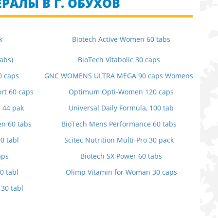
РАЛЫ В Г. ОБУХОВ
k
Biotech Active Women 60 tabs
abs)
BioTech Vitabolic 30 caps
0 caps
GNC WOMENS ULTRA MEGA 90 caps Womens
rt 60 caps
Optimum Opti-Women 120 caps
K 44 pak
Universal Daily Formula, 100 tab
en 60 tabs
BioTech Mens Performance 60 tabs
0 tabl
Scitec Nutrition Multi-Pro 30 pack
aps
Biotech SX Power 60 tabs
0 tabl
Olimp Vitamin for Woman 30 caps
30 tabl