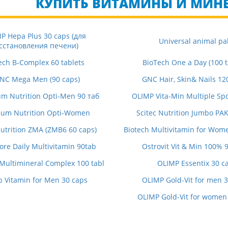
КУПИТЬ ВИТАМИНЫ И МИНЕ
P Hepa Plus 30 caps (для
Universal animal pa
сстановления печени)
ech B-Complex 60 tablets
BioTech One a Day (100 t
NC Mega Men (90 caps)
GNC Hair, Skin& Nails 12
m Nutrition Opti-Men 90 таб
OLIMP Vita-Min Multiple Spo
um Nutrition Opti-Women
Scitec Nutrition Jumbo PA
Nutrition ZMA (ZMB6 60 caps)
Biotech Multivitamin for Wom
ore Daily Multivitamin 90tab
Ostrovit Vit & Min 100% 9
Multimineral Complex 100 tabl
OLIMP Essentix 30 c
p Vitamin for Men 30 caps
OLIMP Gold-Vit for men 3
OLIMP Gold-Vit for women 