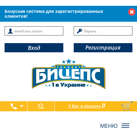
Бонусная система для зарегистрированных
клиентов!
Регистрация
Вход
0
У Вас в корзине
товаров
Toggl
navig