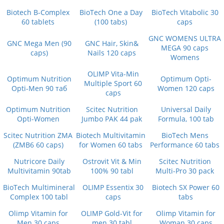
Biotech B-Complex
BioTech One a Day
BioTech Vitabolic 30
60 tablets
(100 tabs)
caps
GNC WOMENS ULTRA
GNC Mega Men (90
GNC Hair, Skin&
MEGA 90 caps
caps)
Nails 120 caps
Womens
OLIMP Vita-Min
Optimum Nutrition
Optimum Opti-
Multiple Sport 60
Opti-Men 90 таб
Women 120 caps
caps
Optimum Nutrition
Scitec Nutrition
Universal Daily
Opti-Women
Jumbo PAK 44 pak
Formula, 100 tab
Scitec Nutrition ZMA
Biotech Multivitamin
BioTech Mens
(ZMB6 60 caps)
for Women 60 tabs
Performance 60 tabs
Nutricore Daily
Ostrovit Vit & Min
Scitec Nutrition
Multivitamin 90tab
100% 90 tabl
Multi-Pro 30 pack
BioTech Multimineral
OLIMP Essentix 30
Biotech SX Power 60
Complex 100 tabl
caps
tabs
Olimp Vitamin for
OLIMP Gold-Vit for
Olimp Vitamin for
Men 30 caps
men 30 tabl
Woman 30 caps