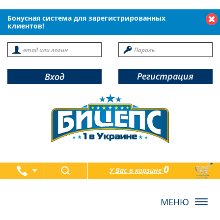
Бонусная система для зарегистрированных
клиентов!
Регистрация
Вход
0
У Вас в корзине
товаров
Toggl
navig