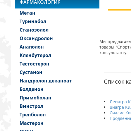
ФАРМАКОЛОГИЯ
Метан
Туринабол
Станозолол
Оксандролон
Мы предлагаем 
Анаполон
товары "Спорти
консультанту.
Кленбутерол
Тестостерон
Сустанон
Нандролон деканоат
Список ка
Болденон
Примоболан
Левитра К
Винстрол
Виагра Ки
Сиалис Ки
Тренболон
Продление
Мастерон