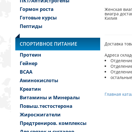
ПКТ/Антиэстрогены
Гормон роста
Женская виаг
виагра доста
Готовые курсы
Килия
Пептиды
СПОРТИВНОЕ ПИТАНИЕ
Доставка тов
Протеин
Адреса склад
Отделение 
Гейнер
Отделение 
BCAA
Отделение 
остальные
Аминокислоты
Креатин
Главная ката
Витамины и Минералы
Повыш.тестостерона
Жиросжигатели
Предтрениров. комплексы
Для связок и суставов