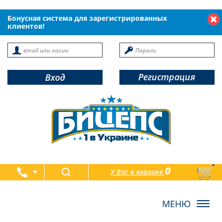
Бонусная система для зарегистрированных
клиентов!
Регистрация
Вход
0
У Вас в корзине
товаров
Toggl
navig