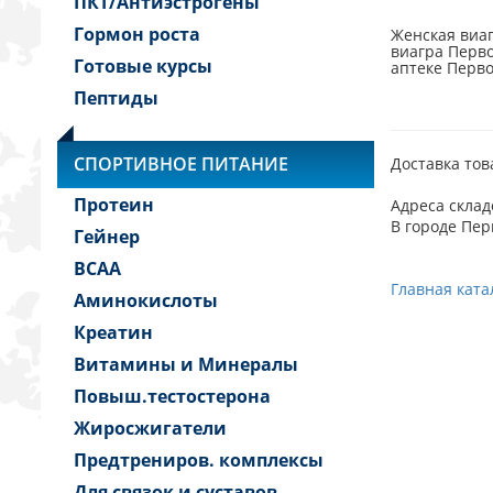
ПКТ/Антиэстрогены
Гормон роста
Женская виаг
виагра Перво
Готовые курсы
аптеке Перво
Пептиды
СПОРТИВНОЕ ПИТАНИЕ
Доставка тов
Протеин
Адреса склад
В городе Пер
Гейнер
BCAA
Главная ката
Аминокислоты
Креатин
Витамины и Минералы
Повыш.тестостерона
Жиросжигатели
Предтрениров. комплексы
Для связок и суставов