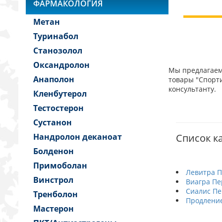
ФАРМАКОЛОГИЯ
Метан
Туринабол
Станозолол
Оксандролон
Мы предлагаем 
Анаполон
товары "Спорти
консультанту.
Кленбутерол
Тестостерон
Сустанон
Нандролон деканоат
Список к
Болденон
Примоболан
Левитра 
Винстрол
Виагра Пе
Сиалис П
Тренболон
Продление
Мастерон