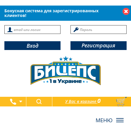
Бонусная система для зарегистрированных
клиентов!
Регистрация
Вход
0
У Вас в корзине
товаров
Toggl
navig