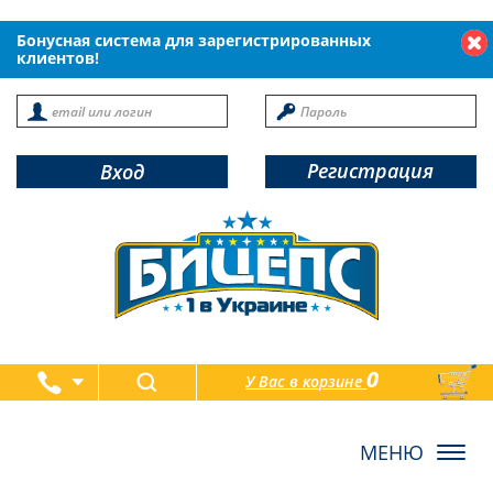
Бонусная система для зарегистрированных
клиентов!
Регистрация
Вход
0
У Вас в корзине
товаров
Toggl
navig