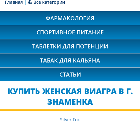
Главная
|
💪 Все категории
ФАРМАКОЛОГИЯ
СПОРТИВНОЕ ПИТАНИЕ
ТАБЛЕТКИ ДЛЯ ПОТЕНЦИИ
ТАБАК ДЛЯ КАЛЬЯНА
СТАТЬИ
КУПИТЬ ЖЕНСКАЯ ВИАГРА В Г.
ЗНАМЕНКА
Silver Fox