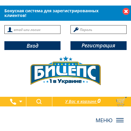
Бонусная система для зарегистрированных
клиентов!
Регистрация
Вход
0
У Вас в корзине
товаров
Toggl
navig