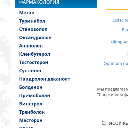
ФАРМАКОЛОГИЯ
Метан
Scitec 
Туринабол
Станозолол
Bio
Оксандролон
Olimp An
Анаполон
Кленбутерол
Тестостерон
Optimum nut
Сустанон
Нандролон деканоат
Болденон
Мы предлагаем 
"Спортивной фа
Примоболан
Винстрол
Тренболон
Мастерон
Список ка