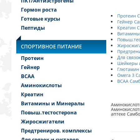
ПКТ/Антиэстрогены
Гормон роста
Протеин 
Готовые курсы
Гейнер Са
Пептиды
Креатин 
Витамины
Повыш.тес
Жиросжиг
СПОРТИВНОЕ ПИТАНИЕ
Предтрени
Для связо
Протеин
Шейкеры и
Гейнер
Глютамин
Омега 3 С
BCAA
BCAA Сам
Аминокислоты
Креатин
Витамины и Минералы
Аминокислот
Аминокислоты
Повыш.тестостерона
аптеке Самб
Жиросжигатели
Предтрениров. комплексы
Для связок и суставов