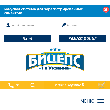
Бонусная система для зарегистрированных
клиентов!
Регистрация
Вход
0
У Вас в корзине
товаров
Toggl
navig