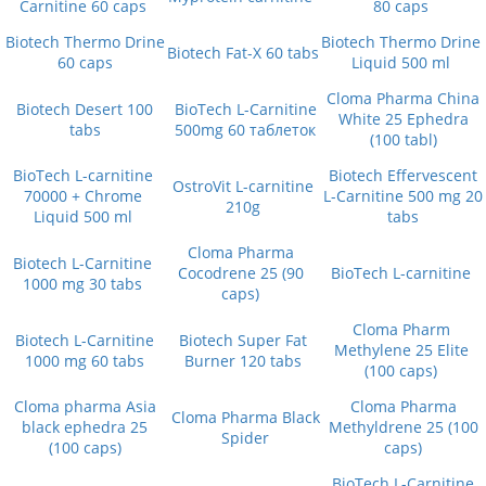
Carnitine 60 caps
80 caps
Biotech Thermo Drine
Biotech Thermo Drine
Biotech Fat-X 60 tabs
60 caps
Liquid 500 ml
Cloma Pharma China
Biotech Desert 100
BioTech L-Carnitine
White 25 Ephedra
tabs
500mg 60 таблеток
(100 tabl)
BioTech L-carnitine
Biotech Effervescent
OstroVit L-carnitine
70000 + Chrome
L-Carnitine 500 mg 20
210g
Liquid 500 ml
tabs
Cloma Pharma
Biotech L-Carnitine
Cocodrene 25 (90
BioTech L-carnitine
1000 mg 30 tabs
caps)
Cloma Pharm
Biotech L-Carnitine
Biotech Super Fat
Methylene 25 Elite
1000 mg 60 tabs
Burner 120 tabs
(100 caps)
Cloma pharma Asia
Cloma Pharma
Cloma Pharma Black
black ephedra 25
Methyldrene 25 (100
Spider
(100 caps)
caps)
BioTech L-Carnitine