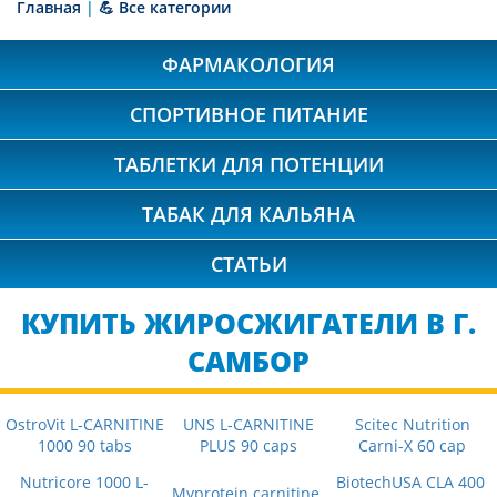
Главная
|
💪 Все категории
ФАРМАКОЛОГИЯ
СПОРТИВНОЕ ПИТАНИЕ
ТАБЛЕТКИ ДЛЯ ПОТЕНЦИИ
ТАБАК ДЛЯ КАЛЬЯНА
СТАТЬИ
КУПИТЬ ЖИРОСЖИГАТЕЛИ В Г.
САМБОР
OstroVit L-CARNITINE
UNS L-CARNITINE
Scitec Nutrition
1000 90 tabs
PLUS 90 caps
Carni-X 60 cap
Nutricore 1000 L-
BiotechUSA CLA 400
Myprotein carnitine