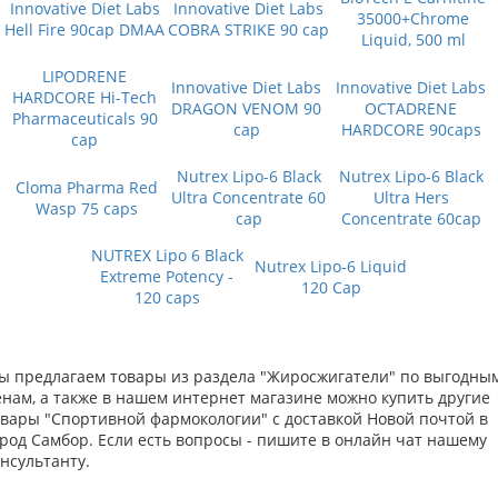
Innovative Diet Labs
Innovative Diet Labs
35000+Chrome
Hell Fire 90cap DMAA
COBRA STRIKE 90 cap
Liquid, 500 ml
LIPODRENE
Innovative Diet Labs
Innovative Diet Labs
HARDCORE Hi-Tech
DRAGON VENOM 90
OCTADRENE
Pharmaceuticals 90
cap
HARDCORE 90caps
cap
Nutrex Lipo-6 Black
Nutrex Lipo-6 Black
Cloma Pharma Red
Ultra Concentrate 60
Ultra Hers
Wasp 75 caps
cap
Concentrate 60cap
NUTREX Lipo 6 Black
Nutrex Lipo-6 Liquid
Extreme Potency -
120 Cap
120 caps
ы предлагаем товары из раздела "Жиросжигатели" по выгодны
енам, а также в нашем интернет магазине можно купить другие
овары "Спортивной фармокологии" с доставкой Новой почтой в
ород Самбор. Если есть вопросы - пишите в онлайн чат нашему
нсультанту.