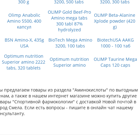
300 g
3200, 500 tabs
3200, 300 tabs
OLIMP Gold Beef-Pro
Olimp Anabolic
OLIMP Beta-Alanine
Amino mega tabs
Amino 5500, 400
Xplode powder (420
300 tabl 87%
капсул
g)
hydrolyzed
BSN Amino-X, 435g
BioTech Mega Amino
BiotechUSA AAKG
USA
3200, 100 tabs
1000 - 100 таб
Optimum nutrition
Optimum nutrition
OLIMP Taurine Mega
Superior amino 2222
Superior amino
Caps 120 caps
tabs, 320 tablets
ы предлагаем товары из раздела "Аминокислоты" по выгодным
енам, а также в нашем интернет магазине можно купить другие
овары "Спортивной фармокологии" с доставкой Новой почтой в
ород Смела. Если есть вопросы - пишите в онлайн чат нашему
нсультанту.