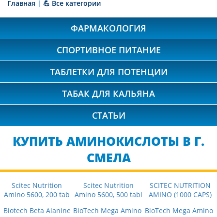
Главная
|
💪 Все категории
ФАРМАКОЛОГИЯ
СПОРТИВНОЕ ПИТАНИЕ
ТАБЛЕТКИ ДЛЯ ПОТЕНЦИИ
ТАБАК ДЛЯ КАЛЬЯНА
СТАТЬИ
КУПИТЬ АМИНОКИСЛОТЫ В Г.
СМЕЛА
Scitec Nutrition
Scitec Nutrition
SCITEC NUTRITION
Amino 5600, 200 tab
Amino 5600, 500 tabl
AMINO (1000 CAPS)
Biotech Beta Alanine
BioTech Mega Amino
BioTech Mega Amino