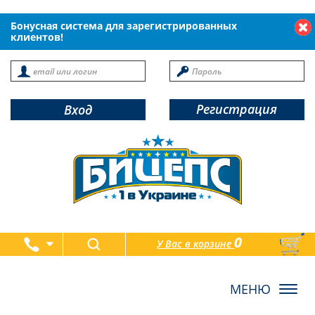
Бонусная система для зарегистрированных
клиентов!
Регистрация
Вход
0
У Вас в корзине
товаров
Toggl
navig