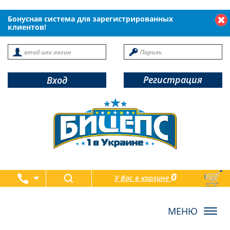
Бонусная система для зарегистрированных
клиентов!
Регистрация
Вход
0
У Вас в корзине
товаров
Toggl
navig