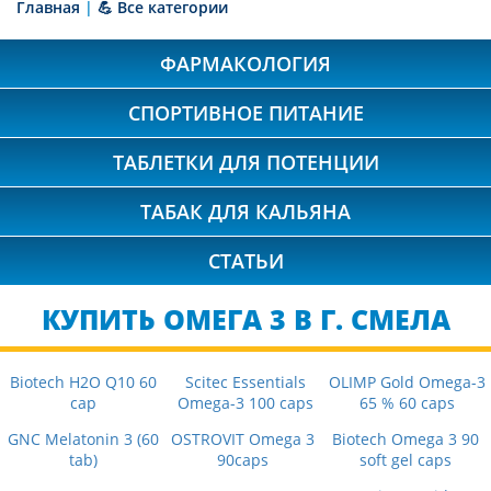
Главная
|
💪 Все категории
ФАРМАКОЛОГИЯ
СПОРТИВНОЕ ПИТАНИЕ
ТАБЛЕТКИ ДЛЯ ПОТЕНЦИИ
ТАБАК ДЛЯ КАЛЬЯНА
СТАТЬИ
КУПИТЬ ОМЕГА 3 В Г. СМЕЛА
Biotech H2O Q10 60
Scitec Essentials
OLIMP Gold Omega-3
cap
Omega-3 100 caps
65 % 60 caps
GNC Melatonin 3 (60
OSTROVIT Omega 3
Biotech Omega 3 90
tab)
90caps
soft gel caps