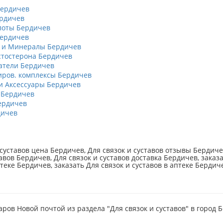
Бердичев
рдичев
лоты Бердичев
Бердичев
 и Минералы Бердичев
тостерона Бердичев
атели Бердичев
ров. комплексы Бердичев
 Аксессуары Бердичев
 Бердичев
ердичев
дичев
 суставов цена Бердичев, Для связок и суставов отзывы Бердиче
тавов Бердичев, Для связок и суставов доставка Бердичев, заказа
птеке Бердичев, заказать Для связок и суставов в аптеке Бердич
аров Новой почтой из раздела "Для связок и суставов" в город 