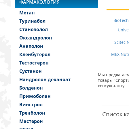
ФАРМАКОЛОГИЯ
Метан
BioTech
Туринабол
Станозолол
Unive
Оксандролон
Scitec 
Анаполон
Кленбутерол
MEX Nutr
Тестостерон
Сустанон
Мы предлагаем 
Нандролон деканоат
товары "Спорти
консультанту.
Болденон
Примоболан
Винстрол
Тренболон
Список ка
Мастерон