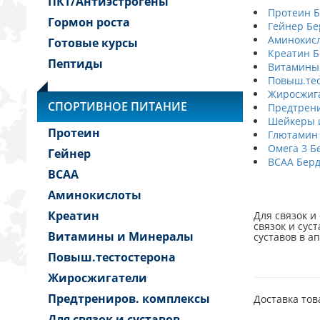
ПКТ/Антиэстрогены
Протеин 
Гормон роста
Гейнер Бе
Аминокис
Готовые курсы
Креатин 
Пептиды
Витамины
Повыш.тес
Жиросжиг
СПОРТИВНОЕ ПИТАНИЕ
Предтрени
Шейкеры и
Протеин
Глютамин
Омега 3 Б
Гейнер
BCAA Бер
BCAA
Аминокислоты
Креатин
Для связок и
связок и сус
Витамины и Минералы
суставов в а
Повыш.тестостерона
Жиросжигатели
Предтрениров. комплексы
Доставка тов
Для связок и суставов