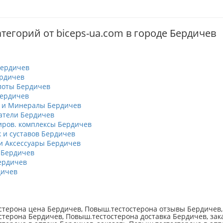
тегорий от biceps-ua.com в городе Бердичев
Бердичев
рдичев
лоты Бердичев
Бердичев
 и Минералы Бердичев
атели Бердичев
ров. комплексы Бердичев
к и суставов Бердичев
 Аксессуары Бердичев
 Бердичев
ердичев
дичев
терона цена Бердичев, Повыш.тестостерона отзывы Бердичев,
терона Бердичев, Повыш.тестостерона доставка Бердичев, зак