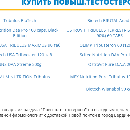
КУПИТЬ ПОВЫШ.ТЕСТОСТЕРО
Tribulus BioTech
Biotech BRUTAL Anad
trition Daa Pro 100 caps. Black
OSTROVIT TRIBULUS TERRESTRI
Edition
90%) 60 TABS
 USA TRIBULUS MAXIMUS 90 таб
OLIMP Tribusteron 60 (12
ech USA Tribooster 120 таб
Scitec Nutrition DAA Pro 
UNS DAA Xtreme 300g
OstroVit Pure D.A.A 2
MUM NUTRITION Tribulus
MEX Nutrition Pure Tribulus 1
Biotech Wianabol 90 c
товары из раздела "Повыш.тестостерона" по выгодным ценам, 
вной фармокологии" с доставкой Новой почтой в город Бердиче