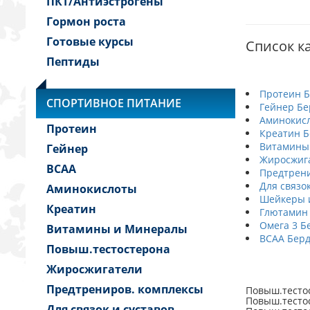
ПКТ/Антиэстрогены
Гормон роста
Готовые курсы
Список ка
Пептиды
Протеин 
СПОРТИВНОЕ ПИТАНИЕ
Гейнер Бе
Аминокис
Протеин
Креатин 
Витамины
Гейнер
Жиросжиг
BCAA
Предтрени
Для связо
Аминокислоты
Шейкеры и
Креатин
Глютамин
Омега 3 Б
Витамины и Минералы
BCAA Бер
Повыш.тестостерона
Жиросжигатели
Предтрениров. комплексы
Повыш.тестос
Повыш.тестос
Для связок и суставов