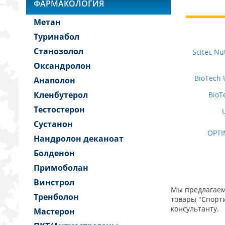
ФАРМАКОЛОГИЯ
Метан
Туринабол
Станозолол
Scitec Nu
Оксандролон
BioTech
Анаполон
Кленбутерол
BioT
Тестостерон
Сустанон
OPTI
Нандролон деканоат
Болденон
Примоболан
Винстрол
Мы предлагаем 
Тренболон
товары "Спорти
консультанту.
Мастерон