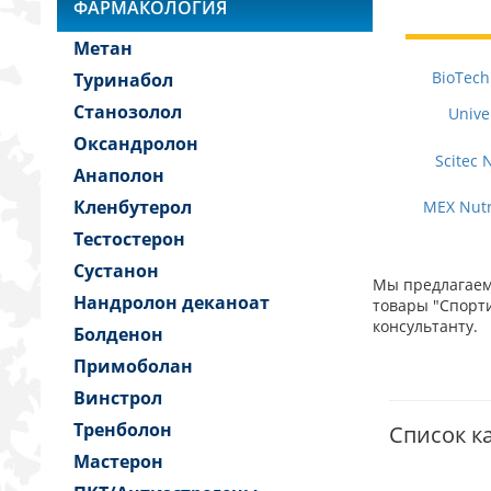
ФАРМАКОЛОГИЯ
Метан
BioTech
Туринабол
Станозолол
Unive
Оксандролон
Scitec 
Анаполон
Кленбутерол
MEX Nutr
Тестостерон
Сустанон
Мы предлагаем 
Нандролон деканоат
товары "Спорти
консультанту.
Болденон
Примоболан
Винстрол
Тренболон
Список ка
Мастерон