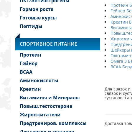
ПКТ/Антиэстрогены
Протеин Б
Гормон роста
Гейнер Бе
Аминокисл
Готовые курсы
Креатин Б
Пептиды
Витамины
Повыш.тес
Жиросжига
СПОРТИВНОЕ ПИТАНИЕ
Предтрени
Шейкеры и
Протеин
Глютамин
Омега 3 Б
Гейнер
BCAA Берд
BCAA
Аминокислоты
Креатин
Для связок и
связок и суст
Витамины и Минералы
суставов в а
Повыш.тестостерона
Жиросжигатели
Предтрениров. комплексы
Доставка тов
Для связок и суставов