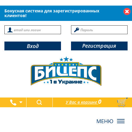
Бонусная система для зарегистрированных
клиентов!
Регистрация
Вход
0
У Вас в корзине
товаров
Toggl
navig