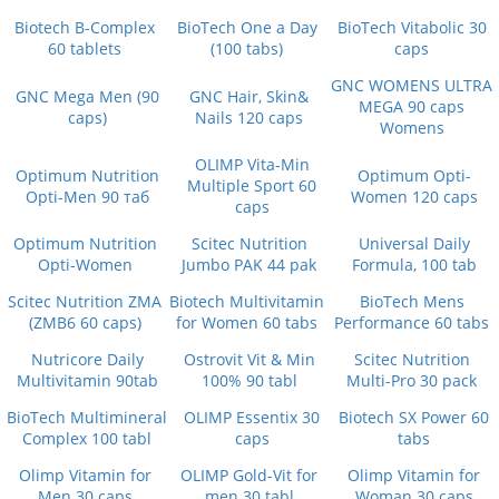
Biotech B-Complex
BioTech One a Day
BioTech Vitabolic 30
60 tablets
(100 tabs)
caps
GNC WOMENS ULTRA
GNC Mega Men (90
GNC Hair, Skin&
MEGA 90 caps
caps)
Nails 120 caps
Womens
OLIMP Vita-Min
Optimum Nutrition
Optimum Opti-
Multiple Sport 60
Opti-Men 90 таб
Women 120 caps
caps
Optimum Nutrition
Scitec Nutrition
Universal Daily
Opti-Women
Jumbo PAK 44 pak
Formula, 100 tab
Scitec Nutrition ZMA
Biotech Multivitamin
BioTech Mens
(ZMB6 60 caps)
for Women 60 tabs
Performance 60 tabs
Nutricore Daily
Ostrovit Vit & Min
Scitec Nutrition
Multivitamin 90tab
100% 90 tabl
Multi-Pro 30 pack
BioTech Multimineral
OLIMP Essentix 30
Biotech SX Power 60
Complex 100 tabl
caps
tabs
Olimp Vitamin for
OLIMP Gold-Vit for
Olimp Vitamin for
Men 30 caps
men 30 tabl
Woman 30 caps