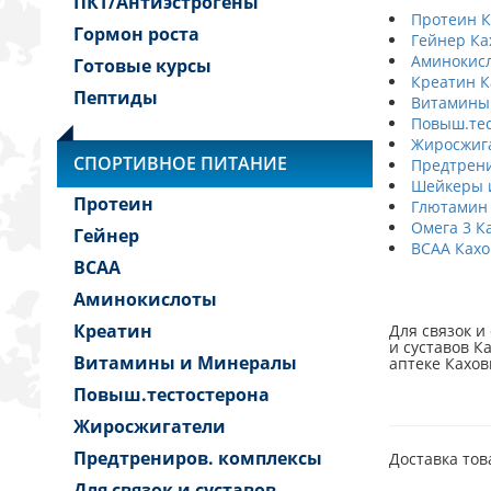
ПКТ/Антиэстрогены
Протеин К
Гормон роста
Гейнер Ка
Аминокисл
Готовые курсы
Креатин К
Пептиды
Витамины
Повыш.тес
Жиросжига
СПОРТИВНОЕ ПИТАНИЕ
Предтрени
Шейкеры и
Протеин
Глютамин 
Омега 3 К
Гейнер
BCAA Кахо
BCAA
Аминокислоты
Креатин
Для связок и 
и суставов Ка
Витамины и Минералы
аптеке Каховк
Повыш.тестостерона
Жиросжигатели
Предтрениров. комплексы
Доставка тов
Для связок и суставов