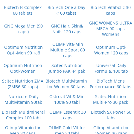
Biotech B-Complex
BioTech One a Day
BioTech Vitabolic 30
60 tablets
(100 tabs)
caps
GNC WOMENS ULTRA
GNC Mega Men (90
GNC Hair, Skin&
MEGA 90 caps
caps)
Nails 120 caps
Womens
OLIMP Vita-Min
Optimum Nutrition
Optimum Opti-
Multiple Sport 60
Opti-Men 90 таб
Women 120 caps
caps
Optimum Nutrition
Scitec Nutrition
Universal Daily
Opti-Women
Jumbo PAK 44 pak
Formula, 100 tab
Scitec Nutrition ZMA
Biotech Multivitamin
BioTech Mens
(ZMB6 60 caps)
for Women 60 tabs
Performance 60 tabs
Nutricore Daily
Ostrovit Vit & Min
Scitec Nutrition
Multivitamin 90tab
100% 90 tabl
Multi-Pro 30 pack
BioTech Multimineral
OLIMP Essentix 30
Biotech SX Power 60
Complex 100 tabl
caps
tabs
Olimp Vitamin for
OLIMP Gold-Vit for
Olimp Vitamin for
Men 30 caps
men 30 tabl
Woman 30 caps