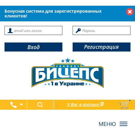
Бонусная система для зарегистрированных
клиентов!
Регистрация
Вход
0
У Вас в корзине
товаров
Toggl
navig