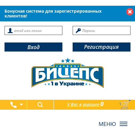
Бонусная система для зарегистрированных
клиентов!
Регистрация
Вход
0
У Вас в корзине
товаров
Toggl
navig