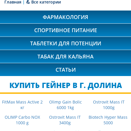
Главная
|
💪 Все категории
ФАРМАКОЛОГИЯ
СПОРТИВНОЕ ПИТАНИЕ
ТАБЛЕТКИ ДЛЯ ПОТЕНЦИИ
ТАБАК ДЛЯ КАЛЬЯНА
СТАТЬИ
КУПИТЬ ГЕЙНЕР В Г. ДОЛИНА
FitMax Mass Active 2
Olimp Gain Bolic
Ostrovit Mass IT
кг
6000 1kg
1000g
OLIMP Carbo NOX
Ostrovit Mass IT
Biotech Hyper Mass
1000 g
3400g
5000