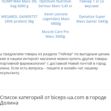
OLIMP MAX Mass 3XL
Optimum Nutrition
Гейнер 1 кг со
bag 6000 g
Serious Mass 5,45 кг
вкусами
Kevin Levrone
MEGABOL GAINER737
Dymatize Super
Legendary Mass
(30% protein) 3kg
Mass Gainer 5443g
6800g
Muscle Care Pro
Mass 3000g
ы предлагаем товары из раздела "Гейнер" по выгодным ценам, 
акже в нашем интернет магазине можно купить другие товары
Спортивной фармокологии" с доставкой Новой почтой в город
олина. Если есть вопросы - пишите в онлайн чат нашему
нсультанту.
Список категорий от biceps-ua.com в городе
Долина