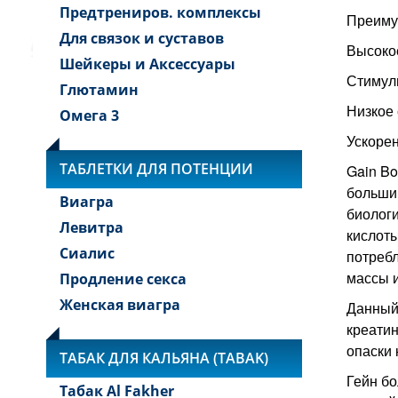
Предтрениров. комплексы
Преиму
Для связок и суставов
Высокое
Шейкеры и Аксессуары
Стимул
Глютамин
Низкое
Омега 3
Ускоре
ТАБЛЕТКИ ДЛЯ ПОТЕНЦИИ
Gain Bo
большим
Виагра
биологи
Левитра
кислоты
Сиалис
потребл
массы 
Продление секса
Женская виагра
Данный 
креати
опаски 
ТАБАК ДЛЯ КАЛЬЯНА (TABAK)
Гейн б
Табак Al Fakher