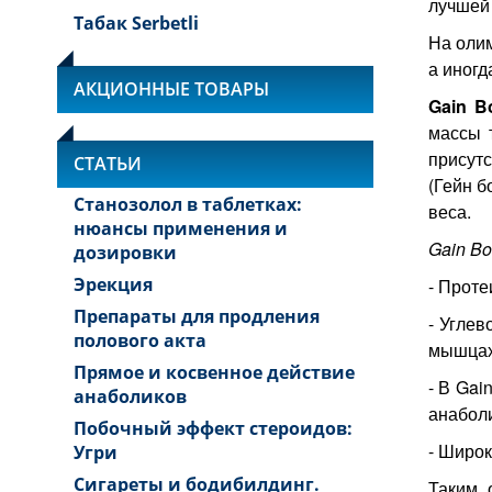
лучшей
Табак Serbetli
На олим
а иногд
АКЦИОННЫЕ ТОВАРЫ
Gain B
массы 
присутс
СТАТЬИ
(Гейн б
Станозолол в таблетках:
веса.
нюансы применения и
Gain Bo
дозировки
Эрекция
- Проте
Препараты для продления
- Углев
полового акта
мышцах
Прямое и косвенное действие
- В Gai
анаболиков
анаболи
Побочный эффект стероидов:
- Широк
Угри
Сигареты и бодибилдинг.
Таким 