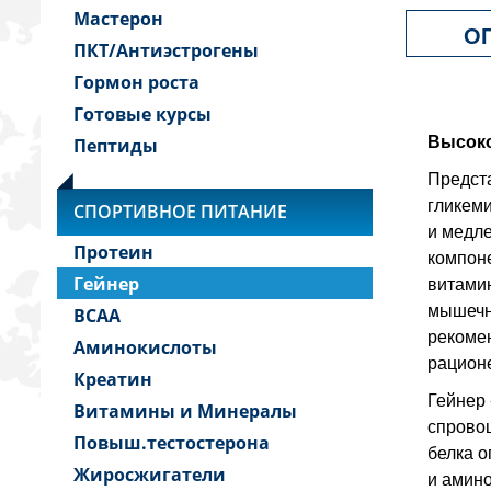
Мастерон
О
ПКТ/Антиэстрогены
Гормон роста
Готовые курсы
Высоко
Пептиды
Предста
гликеми
СПОРТИВНОЕ ПИТАНИЕ
и медле
Протеин
компоне
витамин
Гейнер
мышечно
BCAA
рекомен
Аминокислоты
рацион
Креатин
Гейнер 
Витамины и Минералы
спрово
Повыш.тестостерона
белка о
Жиросжигатели
и амино