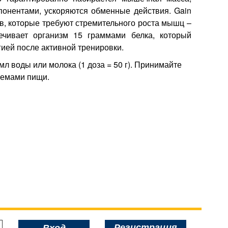
понентами, ускоряются обменные действия. Gain
дов, которые требуют стремительного роста мышц –
ечивает организм 15 граммами белка, который
гией после активной тренировки.
л воды или молока (1 доза = 50 г). Принимайте
риемами пищи.
Регистрация
Вход