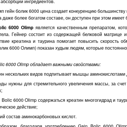
 абсорбции ингредиентов.
п гейн болик 6000 цена создает конкуренцию большинству 
а даже более богатом составе, он доступен при этом имеет
olic 6000 Olimp
является качественным препаратом, кот
тела. Гейнер состоит из содержащей белковой матрице и
твие креатина и таурина помогает повысить скорость об
олик 6000 Олимп) показан худым людям, которые постоян
lic 6000 Olimp обладает важными свойствами:
ин нескольких видов подпитывает мышцы аминокислотами д
оды нужны для стремительного увеличения массы, за счет
;
n Bolic 6000 Olimp содержаться креатин многогидрад и тау
ческое действие;
ий состав аминокарбоновых кислот.
образом, благодаря употреблению Gain Bolic 6000 Oli