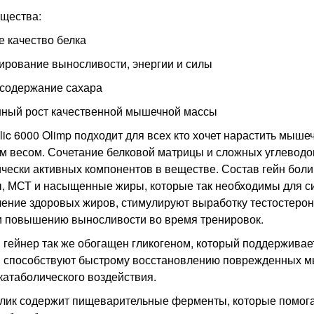
щества:
 качество белка
ирование выносливости, энергии и силы
 содержание сахара
нный рост качественной мышечной массы
lic 6000 Olimp подходит для всех кто хочет нарастить мыше
 весом. Сочетание белковой матрицы и сложных углеводо
чески активных компонентов в веществе. Состав гейн бо
, МСТ и насыщенные жиры, которые так необходимы для си
ение здоровых жиров, стимулируют выработку тестостерон
и повышению выносливости во время тренировок.
гейнер так же обогащен гликогеном, который поддерживае
н способствуют быстрому восстановлению поврежденных мы
катаболического воздействия.
олик содержит пищеварительные ферменты, которые помога