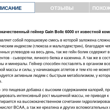
ПИСАНИЕ
ОТЗЫВЫ
ПОХОЖ
качественный гейнер Gain Bolic 6000 от известной ком
вляет собой порошковую смесь в которой заложена сложн
ческим индексом (глюкоза и мальтодекстрин), благодаря ч
нных углеводов на весь день, так же гейн болик содержит 
нтов - сыворотки, яичного белка и казенина. А так же в сос
ы и минералы. Гейнер способен поставлять в организм вс
й массы и силы, у начинающих атлетов и тем кто не может 
дуется активным людям с быстрым метаболизмом, у котор
е.
- это пищевая добавка с высоким содержанием калорий, п
цировать интенсивный рост мышечной массы, не приводя к
пирается на высококачественном сочетании гидролизирова
кислот BCAA, а так же креатина и других вспомогательных