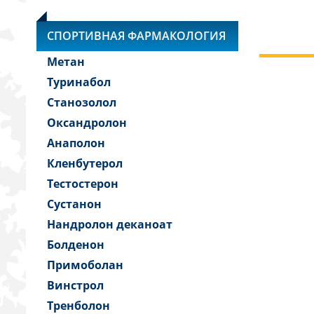
СПОРТИВНАЯ ФАРМАКОЛОГИЯ
Метан
Туринабол
Станозолол
Оксандролон
Анаполон
Кленбутерол
Тестостерон
Сустанон
Нандролон деканоат
Болденон
Примоболан
Винстрол
Тренболон