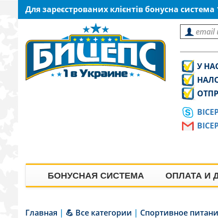
Для зареєстрованих клієнтів бонусна система
У НА
НАЛ
ОТПР
BICE
BICE
БОНУСНАЯ СИСТЕМА
ОПЛАТА И 
Главная
|
💪 Все категории
|
Спортивное питан