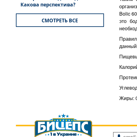
Какова перспектива?
органи
Bolic 6
СМОТРЕТЬ ВСЕ
это бо
необход
Правиль
данный 
Пищевые
Калорий
Протеин
Углеводы
Жиры: 0