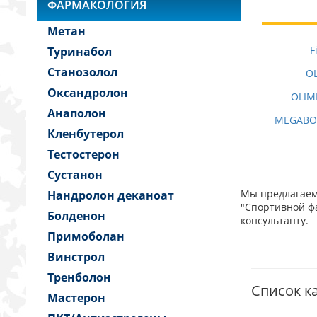
ФАРМАКОЛОГИЯ
Метан
F
Туринабол
Станозолол
OL
Оксандролон
OLIM
Анаполон
MEGABOL
Кленбутерол
Тестостерон
Сустанон
Мы предлагаем 
Нандролон деканоат
"Спортивной фа
Болденон
консультанту.
Примоболан
Винстрол
Тренболон
Список к
Мастерон