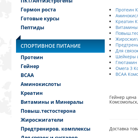
ПКТ/Антиэстрогены
Гормон роста
Протеин К
Аминокисл
Готовые курсы
Креатин К
Пептиды
Витамины
Повыш.тес
Жиросжига
Предтрени
СПОРТИВНОЕ ПИТАНИЕ
Для связо
Шейкеры и
Протеин
Глютамин
Гейнер
Омега 3 К
BCAA Комс
BCAA
Аминокислоты
Креатин
Гейнер цена 
Витамины и Минералы
Комсомольск,
Повыш.тестостерона
Жиросжигатели
Предтрениров. комплексы
Доставка тов
Для связок и суставов