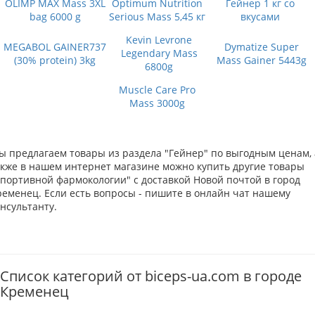
OLIMP MAX Mass 3XL
Optimum Nutrition
Гейнер 1 кг со
bag 6000 g
Serious Mass 5,45 кг
вкусами
Kevin Levrone
MEGABOL GAINER737
Dymatize Super
Legendary Mass
(30% protein) 3kg
Mass Gainer 5443g
6800g
Muscle Care Pro
Mass 3000g
ы предлагаем товары из раздела "Гейнер" по выгодным ценам, 
акже в нашем интернет магазине можно купить другие товары
Спортивной фармокологии" с доставкой Новой почтой в город
ременец. Если есть вопросы - пишите в онлайн чат нашему
нсультанту.
Список категорий от biceps-ua.com в городе
Кременец