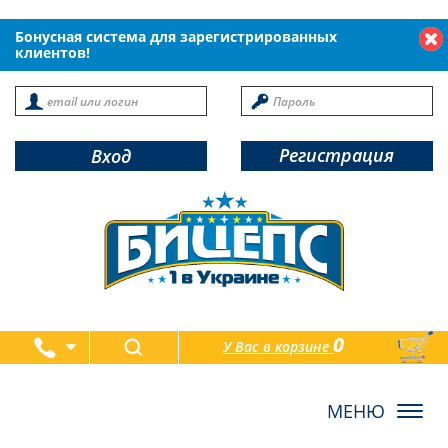
Бонусная система для зарегистрированных
клиентов!
Регистрация
Вход
0
У Вас в корзине
товаров
Toggl
navig