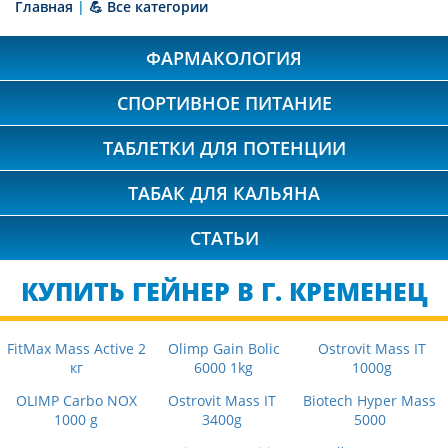
Главная
|
💪 Все категории
ФАРМАКОЛОГИЯ
СПОРТИВНОЕ ПИТАНИЕ
ТАБЛЕТКИ ДЛЯ ПОТЕНЦИИ
ТАБАК ДЛЯ КАЛЬЯНА
СТАТЬИ
КУПИТЬ ГЕЙНЕР В Г. КРЕМЕНЕЦ
FitMax Mass Active 2
Olimp Gain Bolic
Ostrovit Mass IT
кг
6000 1kg
1000g
OLIMP Carbo NOX
Ostrovit Mass IT
Biotech Hyper Mass
1000 g
3400g
5000