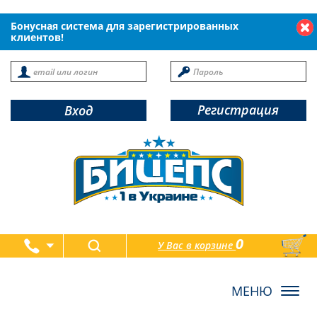
Бонусная система для зарегистрированных
клиентов!
Регистрация
Вход
0
У Вас в корзине
товаров
Toggl
navig