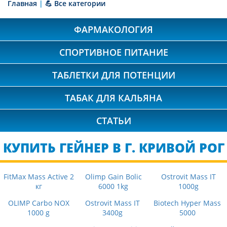
Главная
|
💪 Все категории
ФАРМАКОЛОГИЯ
СПОРТИВНОЕ ПИТАНИЕ
ТАБЛЕТКИ ДЛЯ ПОТЕНЦИИ
ТАБАК ДЛЯ КАЛЬЯНА
СТАТЬИ
КУПИТЬ ГЕЙНЕР В Г. КРИВОЙ РОГ
FitMax Mass Active 2
Olimp Gain Bolic
Ostrovit Mass IT
кг
6000 1kg
1000g
OLIMP Carbo NOX
Ostrovit Mass IT
Biotech Hyper Mass
1000 g
3400g
5000