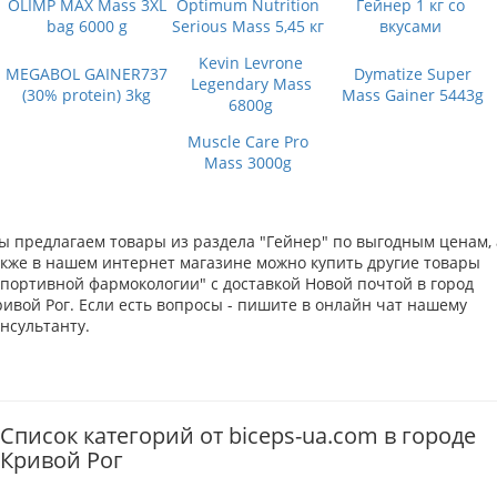
OLIMP MAX Mass 3XL
Optimum Nutrition
Гейнер 1 кг со
bag 6000 g
Serious Mass 5,45 кг
вкусами
Kevin Levrone
MEGABOL GAINER737
Dymatize Super
Legendary Mass
(30% protein) 3kg
Mass Gainer 5443g
6800g
Muscle Care Pro
Mass 3000g
ы предлагаем товары из раздела "Гейнер" по выгодным ценам, 
акже в нашем интернет магазине можно купить другие товары
Спортивной фармокологии" с доставкой Новой почтой в город
ривой Рог. Если есть вопросы - пишите в онлайн чат нашему
нсультанту.
Список категорий от biceps-ua.com в городе
Кривой Рог