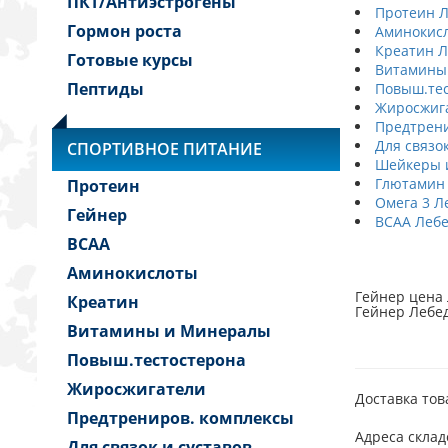
ПКТ/Антиэстрогены
Протеин 
Гормон роста
Аминокис
Креатин 
Готовые курсы
Витамины
Пептиды
Повыш.тес
Жиросжиг
Предтрени
Для связо
СПОРТИВНОЕ ПИТАНИЕ
Шейкеры и
Глютамин
Протеин
Омега 3 Л
Гейнер
BCAA Леб
BCAA
Аминокислоты
Гейнер цена 
Креатин
Гейнер Лебед
Витамины и Минералы
Повыш.тестостерона
Жиросжигатели
Доставка тов
Предтрениров. комплексы
Адреса склад
Для связок и суставов