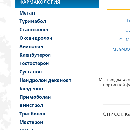
ФАРМАКОЛОГИЯ
Метан
F
Туринабол
Станозолол
OL
Оксандролон
OLIM
Анаполон
MEGABOL
Кленбутерол
Тестостерон
Сустанон
Мы предлагаем 
Нандролон деканоат
"Спортивной фа
Болденон
Примоболан
Винстрол
Список ка
Тренболон
Мастерон