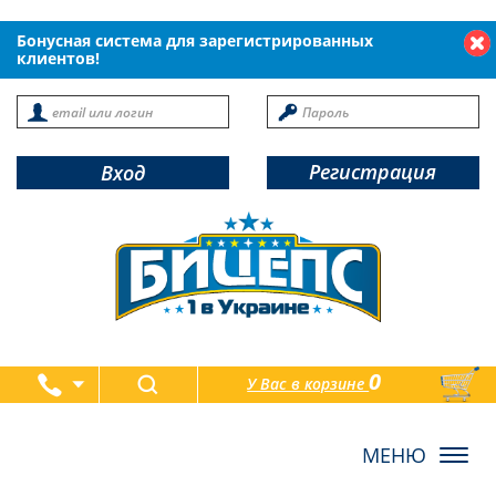
Бонусная система для зарегистрированных
клиентов!
Регистрация
Вход
0
У Вас в корзине
товаров
Toggl
navig