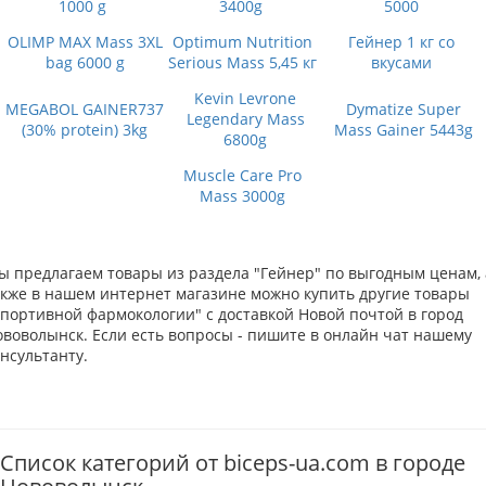
1000 g
3400g
5000
OLIMP MAX Mass 3XL
Optimum Nutrition
Гейнер 1 кг со
bag 6000 g
Serious Mass 5,45 кг
вкусами
Kevin Levrone
MEGABOL GAINER737
Dymatize Super
Legendary Mass
(30% protein) 3kg
Mass Gainer 5443g
6800g
Muscle Care Pro
Mass 3000g
ы предлагаем товары из раздела "Гейнер" по выгодным ценам, 
акже в нашем интернет магазине можно купить другие товары
Спортивной фармокологии" с доставкой Новой почтой в город
ововолынск. Если есть вопросы - пишите в онлайн чат нашему
нсультанту.
Список категорий от biceps-ua.com в городе