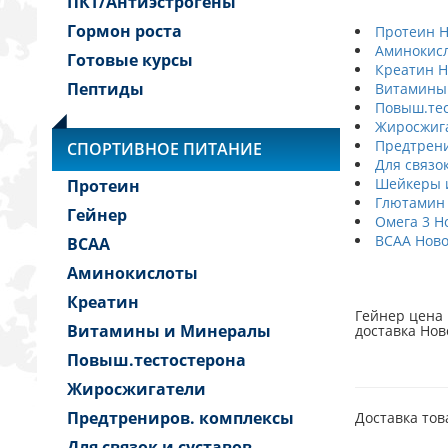
ПКТ/Антиэстрогены
Гормон роста
Протеин Н
Аминокисл
Готовые курсы
Креатин Н
Пептиды
Витамины
Повыш.тес
Жиросжига
Предтрени
СПОРТИВНОЕ ПИТАНИЕ
Для связо
Шейкеры и
Протеин
Глютамин 
Гейнер
Омега 3 Н
BCAA Ново
BCAA
Аминокислоты
Креатин
Гейнер цена 
Витамины и Минералы
доставка Нов
Повыш.тестостерона
Жиросжигатели
Предтрениров. комплексы
Доставка тов
Для связок и суставов