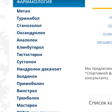
ФАРМАКОЛОГИЯ
Метан
F
Туринабол
Станозолол
OL
Оксандролон
OLIM
Анаполон
MEGABOL
Кленбутерол
Тестостерон
Сустанон
Мы предлагаем 
Нандролон деканоат
"Спортивной фа
Болденон
консультанту.
Примоболан
Винстрол
Тренболон
Список к
Мастерон