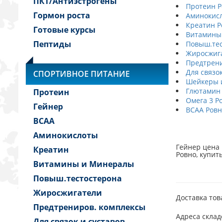
ПКТ/Антиэстрогены
Протеин Р
Гормон роста
Аминокисл
Креатин Р
Готовые курсы
Витамины
Пептиды
Повыш.тес
Жиросжига
Предтрени
Для связок
СПОРТИВНОЕ ПИТАНИЕ
Шейкеры и
Глютамин
Протеин
Омега 3 Р
Гейнер
BCAA Ровн
BCAA
Аминокислоты
Гейнер цена 
Креатин
Ровно, купит
Витамины и Минералы
Повыш.тестостерона
Жиросжигатели
Доставка тов
Предтрениров. комплексы
Адреса склад
Для связок и суставов