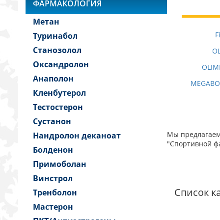
ФАРМАКОЛОГИЯ
Метан
F
Туринабол
Станозолол
OL
Оксандролон
OLIM
Анаполон
MEGABOL
Кленбутерол
Тестостерон
Сустанон
Мы предлагаем 
Нандролон деканоат
"Спортивной фа
Болденон
Примоболан
Винстрол
Список ка
Тренболон
Мастерон