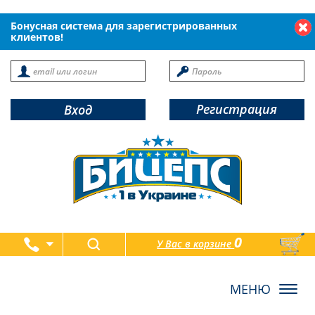
Бонусная система для зарегистрированных
клиентов!
Регистрация
Вход
0
У Вас в корзине
товаров
Toggl
navig