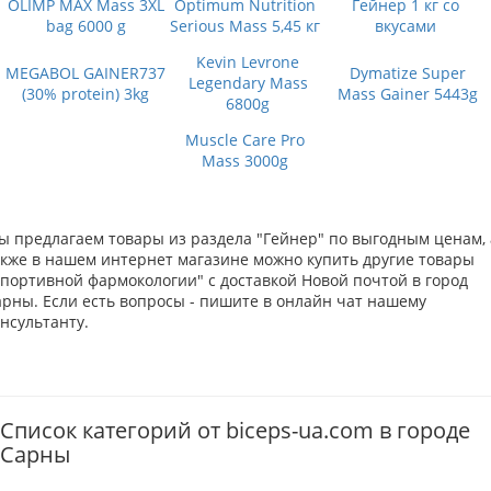
OLIMP MAX Mass 3XL
Optimum Nutrition
Гейнер 1 кг со
bag 6000 g
Serious Mass 5,45 кг
вкусами
Kevin Levrone
MEGABOL GAINER737
Dymatize Super
Legendary Mass
(30% protein) 3kg
Mass Gainer 5443g
6800g
Muscle Care Pro
Mass 3000g
ы предлагаем товары из раздела "Гейнер" по выгодным ценам, 
акже в нашем интернет магазине можно купить другие товары
Спортивной фармокологии" с доставкой Новой почтой в город
арны. Если есть вопросы - пишите в онлайн чат нашему
нсультанту.
Список категорий от biceps-ua.com в городе
Сарны