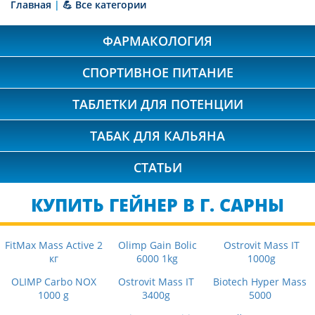
Главная
|
💪 Все категории
ФАРМАКОЛОГИЯ
СПОРТИВНОЕ ПИТАНИЕ
ТАБЛЕТКИ ДЛЯ ПОТЕНЦИИ
ТАБАК ДЛЯ КАЛЬЯНА
СТАТЬИ
КУПИТЬ ГЕЙНЕР В Г. САРНЫ
FitMax Mass Active 2
Olimp Gain Bolic
Ostrovit Mass IT
кг
6000 1kg
1000g
OLIMP Carbo NOX
Ostrovit Mass IT
Biotech Hyper Mass
1000 g
3400g
5000