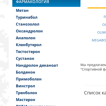
ФАРМАКОЛОГИЯ
Метан
F
Туринабол
Станозолол
OL
Оксандролон
OLIM
Анаполон
MEGABOL
Кленбутерол
Тестостерон
Сустанон
Мы предлагаем 
Нандролон деканоат
"Спортивной фа
Болденон
Примоболан
Винстрол
Список ка
Тренболон
Мастерон