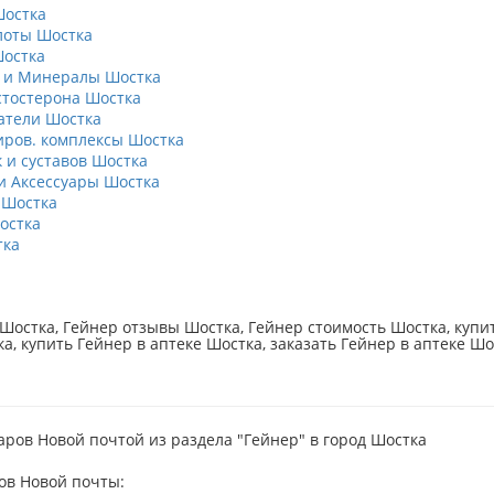
Шостка
лоты Шостка
остка
 и Минералы Шостка
тостерона Шостка
атели Шостка
ров. комплексы Шостка
к и суставов Шостка
 Аксессуары Шостка
 Шостка
остка
тка
Шостка, Гейнер отзывы Шостка, Гейнер стоимость Шостка, купит
а, купить Гейнер в аптеке Шостка, заказать Гейнер в аптеке Шо
аров Новой почтой из раздела "Гейнер" в город Шостка
ов Новой почты: