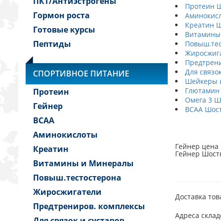
ПКТ/Антиэстрогены
Протеин 
Гормон роста
Аминокис
Креатин Ш
Готовые курсы
Витамины
Пептиды
Повыш.тес
Жиросжиг
Предтрени
Для связо
СПОРТИВНОЕ ПИТАНИЕ
Шейкеры и
Глютамин
Протеин
Омега 3 Ш
Гейнер
BCAA Шос
BCAA
Аминокислоты
Гейнер цена 
Креатин
Гейнер Шостк
Витамины и Минералы
Повыш.тестостерона
Жиросжигатели
Доставка тов
Предтрениров. комплексы
Адреса склад
Для связок и суставов