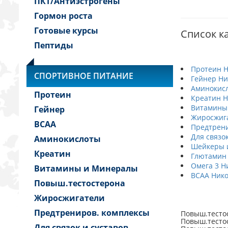
ПКТ/Антиэстрогены
Гормон роста
Готовые курсы
Список ка
Пептиды
Протеин Н
СПОРТИВНОЕ ПИТАНИЕ
Гейнер Ни
Аминокис
Протеин
Креатин Н
Витамины
Гейнер
Жиросжиг
BCAA
Предтрени
Для связо
Аминокислоты
Шейкеры и
Креатин
Глютамин
Омега 3 Н
Витамины и Минералы
BCAA Нико
Повыш.тестостерона
Жиросжигатели
Предтрениров. комплексы
Повыш.тестос
Повыш.тестос
Для связок и суставов