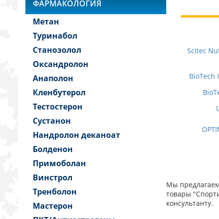
ФАРМАКОЛОГИЯ
Метан
Туринабол
Станозолол
Scitec Nu
Оксандролон
BioTech
Анаполон
Кленбутерол
BioT
Тестостерон
Сустанон
OPTI
Нандролон деканоат
Болденон
Примоболан
Винстрол
Мы предлагаем 
Тренболон
товары "Спорти
консультанту.
Мастерон