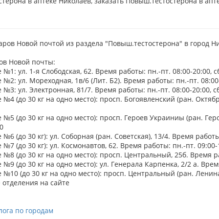
терона в аптеке Николаев, заказать Повыш.тестостерона в апт
аров Новой почтой из раздела "Повыш.тестостерона" в город Н
ов Новой почты:
№1: ул. 1-я Слободская, 62. Время работы: пн.-пт. 08:00-20:00, сб
№2: ул. Мореходная, 1в/6 (Лит. Б2). Время работы: пн.-пт. 08:00-
№3: ул. Электронная, 81/7. Время работы: пн.-пт. 08:00-20:00, сб
№4 (до 30 кг на одно место): просп. Богоявленский (ран. Октябрьс
№5 (до 30 кг на одно место): просп. Героев Украиниы (ран. Герое
0
№6 (до 30 кг): ул. Соборная (ран. Советская), 13/4. Время работы: 
№7 (до 30 кг): ул. Космонавтов, 62. Время работы: пн.-пт. 09:00-1
№8 (до 30 кг на одно место): просп. Центральный, 25б. Время раб
№9 (до 30 кг на одно место): ул. Генерала Карпенка, 2/2 а. Время 
№10 (до 30 кг на одно место): просп. Центральный (ран. Ленина), 
 отделения на сайте
лога по городам