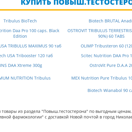
КУПИТЬ ПОВЫШ.ТЕСТОСТЕРО
Tribulus BioTech
Biotech BRUTAL Anad
trition Daa Pro 100 caps. Black
OSTROVIT TRIBULUS TERRESTRI
Edition
90%) 60 TABS
 USA TRIBULUS MAXIMUS 90 таб
OLIMP Tribusteron 60 (12
ech USA Tribooster 120 таб
Scitec Nutrition DAA Pro 
UNS DAA Xtreme 300g
OstroVit Pure D.A.A 2
MUM NUTRITION Tribulus
MEX Nutrition Pure Tribulus 1
Biotech Wianabol 90 c
товары из раздела "Повыш.тестостерона" по выгодным ценам, 
вной фармокологии" с доставкой Новой почтой в город Николае