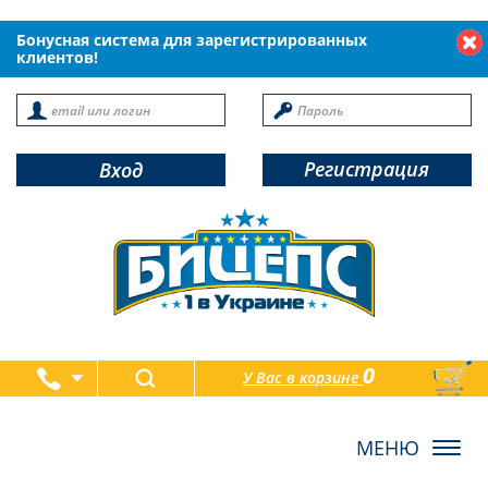
Бонусная система для зарегистрированных
клиентов!
Регистрация
Вход
0
У Вас в корзине
товаров
Toggl
navig