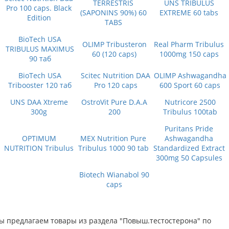
TERRESTRIS
UNS TRIBULUS
Pro 100 caps. Black
(SAPONINS 90%) 60
EXTREME 60 tabs
Edition
TABS
BioTech USA
OLIMP Tribusteron
Real Pharm Tribulus
TRIBULUS MAXIMUS
60 (120 caps)
1000mg 150 caps
90 таб
BioTech USA
Scitec Nutrition DAA
OLIMP Ashwagandha
Tribooster 120 таб
Pro 120 caps
600 Sport 60 caps
UNS DAA Xtreme
OstroVit Pure D.A.A
Nutricore 2500
300g
200
Tribulus 100tab
Puritans Pride
OPTIMUM
MEX Nutrition Pure
Ashwagandha
NUTRITION Tribulus
Tribulus 1000 90 tab
Standardized Extract
300mg 50 Capsules
Biotech Wianabol 90
caps
ы предлагаем товары из раздела "Повыш.тестостерона" по