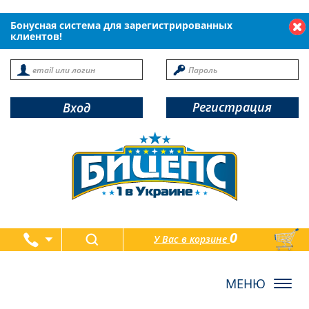
Бонусная система для зарегистрированных
клиентов!
Регистрация
Вход
0
У Вас в корзине
товаров
Toggl
navig