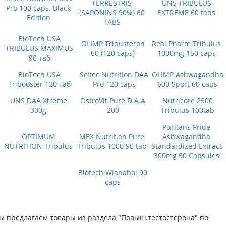
TERRESTRIS
UNS TRIBULUS
Pro 100 caps. Black
(SAPONINS 90%) 60
EXTREME 60 tabs
Edition
TABS
BioTech USA
OLIMP Tribusteron
Real Pharm Tribulus
TRIBULUS MAXIMUS
60 (120 caps)
1000mg 150 caps
90 таб
BioTech USA
Scitec Nutrition DAA
OLIMP Ashwagandha
Tribooster 120 таб
Pro 120 caps
600 Sport 60 caps
UNS DAA Xtreme
OstroVit Pure D.A.A
Nutricore 2500
300g
200
Tribulus 100tab
Puritans Pride
OPTIMUM
MEX Nutrition Pure
Ashwagandha
NUTRITION Tribulus
Tribulus 1000 90 tab
Standardized Extract
300mg 50 Capsules
Biotech Wianabol 90
caps
ы предлагаем товары из раздела "Повыш.тестостерона" по