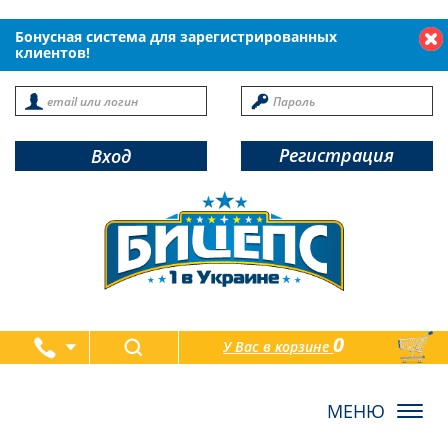
Бонусная система для зарегистрированных
клиентов!
Регистрация
Вход
0
У Вас в корзине
товаров
Toggl
navig