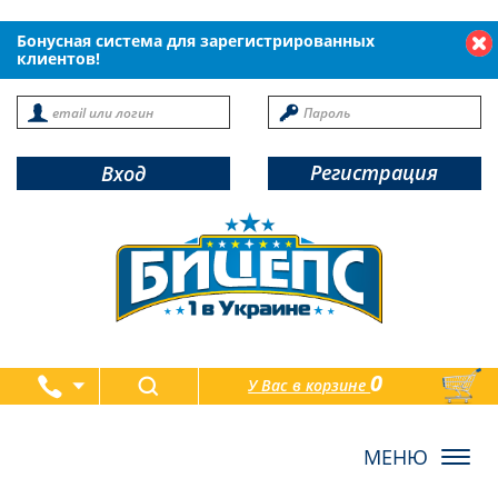
Бонусная система для зарегистрированных
клиентов!
Регистрация
Вход
0
У Вас в корзине
товаров
Toggl
navig