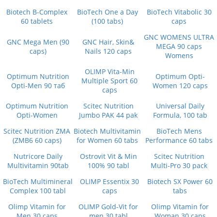
Biotech B-Complex
BioTech One a Day
BioTech Vitabolic 30
60 tablets
(100 tabs)
caps
GNC WOMENS ULTRA
GNC Mega Men (90
GNC Hair, Skin&
MEGA 90 caps
caps)
Nails 120 caps
Womens
OLIMP Vita-Min
Optimum Nutrition
Optimum Opti-
Multiple Sport 60
Opti-Men 90 таб
Women 120 caps
caps
Optimum Nutrition
Scitec Nutrition
Universal Daily
Opti-Women
Jumbo PAK 44 pak
Formula, 100 tab
Scitec Nutrition ZMA
Biotech Multivitamin
BioTech Mens
(ZMB6 60 caps)
for Women 60 tabs
Performance 60 tabs
Nutricore Daily
Ostrovit Vit & Min
Scitec Nutrition
Multivitamin 90tab
100% 90 tabl
Multi-Pro 30 pack
BioTech Multimineral
OLIMP Essentix 30
Biotech SX Power 60
Complex 100 tabl
caps
tabs
Olimp Vitamin for
OLIMP Gold-Vit for
Olimp Vitamin for
Men 30 caps
men 30 tabl
Woman 30 caps